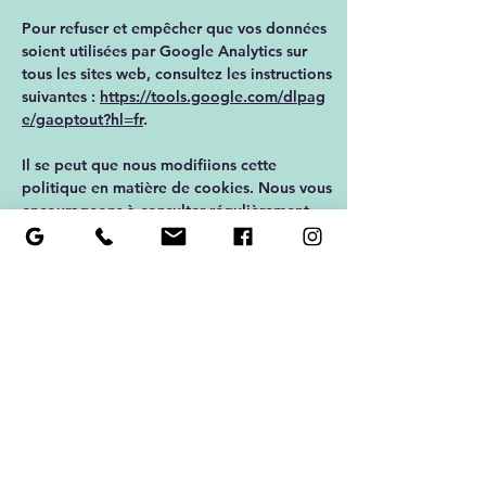
Pour refuser et empêcher que vos données
soient utilisées par Google Analytics sur
tous les sites web, consultez les instructions
suivantes :
https://tools.google.com/dlpag
e/gaoptout?hl=fr
.
Il se peut que nous modifiions cette
politique en matière de cookies. Nous vous
encourageons à consulter régulièrement
cette page pour obtenir les dernières
informations sur les cookies.
28 PLACE ST MACLOU
78200 MANTES-LA-JOLIE