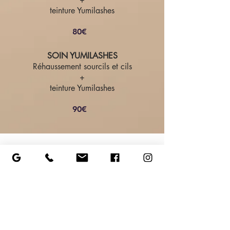
teinture Yumilashes
80€
SOIN YUMILASHES
Réhaussement sourcils et cils
+
teinture Yumilashes
90€
28 PLACE ST MACLOU
78200 MANTES-LA-JOLIE
|
COCOONIN.MANTES@GMAIL.COM
|
TEL
01.34.97.88.36