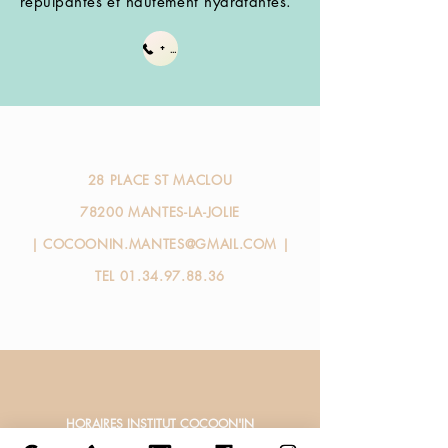
repulpantes et hautement hydratantes.
+ d'infos
28 PLACE ST MACLOU
78200 MANTES-LA-JOLIE
|
COCOONIN.MANTES@GMAIL.COM
|
TEL
01.34.97.88.36
HORAIRES INSTITUT COCOON'IN