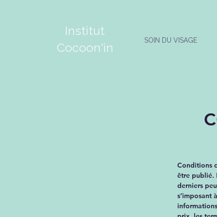
Institut
SOIN DU VISAGE
Cocoon'in
C
Conditions d
être publié.
derniers peu
s’imposant à
informations
prix, les ter