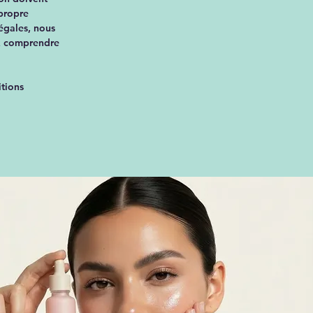
 propre
égales, nous
ux comprendre
itions