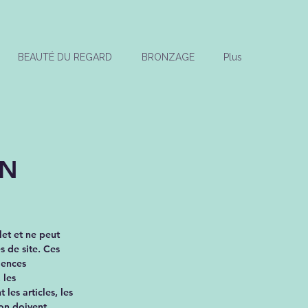
BEAUTÉ DU REGARD
BRONZAGE
Plus
ON
et et ne peut
s de site. Ces
gences
 les
les articles, les
tion doivent