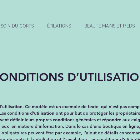
SOIN DU CORPS
ÉPILATIONS
BEAUTÉ MAINS ET PIEDS
ONDITIONS D’UTILISATI
’utilisation. Ce modèle est un exemple de texte qui n’est pas compl
 Les conditions d'utilisation ont pour but de protéger les propriétaire
vent définir leurs propres conditions générales et répondre aux exi
 eux en matière d’information. Dans le cas d’une boutique en ligne,
 obligatoires peuvent être par exemple, l’ajout de détails concernant 
mes du contrat, la résiliation et l’annulation, Les conditions d’utilisa